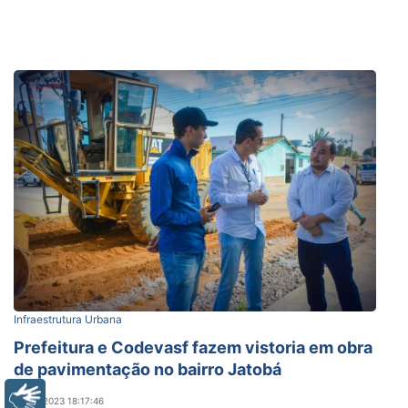
Infraestrutura Urbana
Prefeitura e Codevasf fazem vistoria em obra
de pavimentação no bairro Jatobá
Libras
04/09/2023 18:17:46