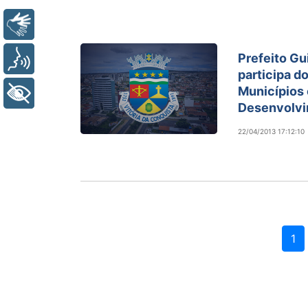
Libras
Prefeito G
Voz
participa do
Municípios
+ Acessibilidade
Desenvolvi
22/04/2013 17:12:10
1