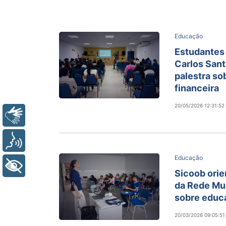
Educação
Estudantes 
Carlos Sant
palestra s
financeira
20/05/2026 12:31:52
Libras
Voz
Educação
+ Acessibilidade
Sicoob orie
da Rede Mun
sobre educ
20/03/2026 09:05:51