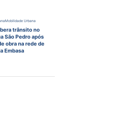
bana
Mobilidade Urbana
ibera trânsito no
ua São Pedro após
e obra na rede de
da Embasa