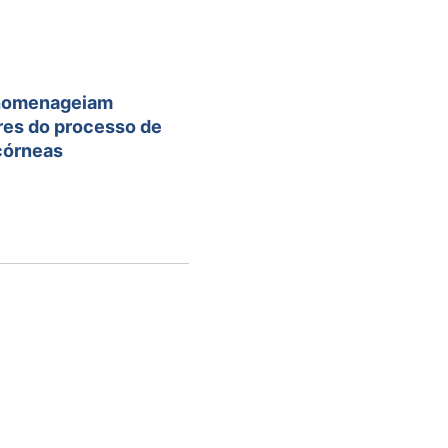
 homenageiam
res do processo de
córneas