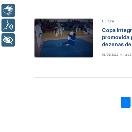
Libras
Cultura
Voz
Copa Integ
promovida p
+ Acessibilidade
dezenas de 
06/06/2022 14:42:39
1