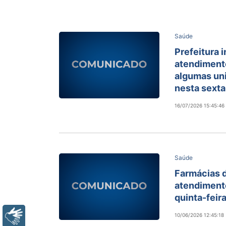
Saúde
Prefeitura 
atendiment
algumas un
nesta sexta-
16/07/2026 15:45:46
Saúde
Farmácias 
atendimento
quinta-feira
Libras
10/06/2026 12:45:18