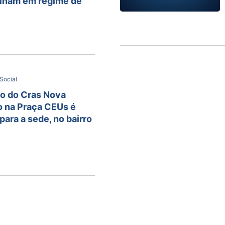
alham em regime de
Social
o do Cras Nova
o na Praça CEUs é
para a sede, no bairro