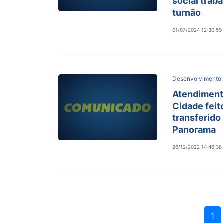
social trab
turnão
01/07/2024 12:30:59
Desenvolvimento 
Atendiment
Cidade feit
transferido 
Panorama
26/12/2022 14:46:38
1