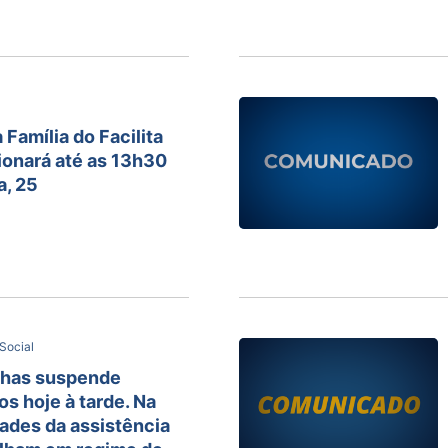
 Família do Facilita
ionará até as 13h30
a, 25
Social
nhas suspende
s hoje à tarde. Na
dades da assistência