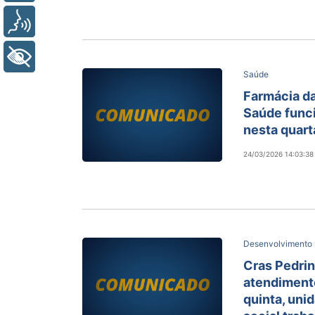
Voz
+ Acessibilidade
Saúde
Farmácia da
Saúde func
nesta quart
24/03/2026 14:03:38
Desenvolvimento 
Cras Pedri
atendimento
quinta, uni