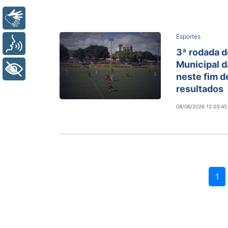
Libras
Esportes
Voz
3ª rodada 
Municipal d
+ Acessibilidade
neste fim d
resultados
08/06/2026 12:03:45
1