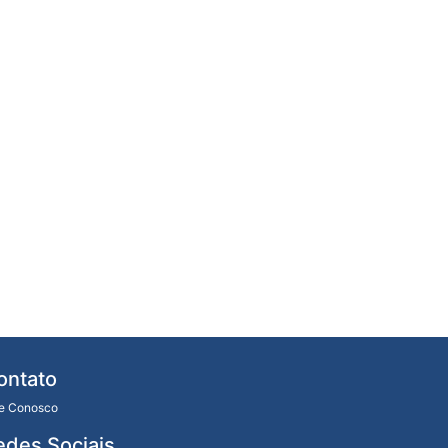
ontato
le Conosco
edes Sociais