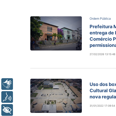
Ordem Pública
Prefeitura M
entrega de 
Comércio P
permission
27/02/2026 13:15:48
Uso dos bo
Libras
Cultural Gl
nova regul
Voz
31/01/2022 17:09:54
+ Acessibilidade