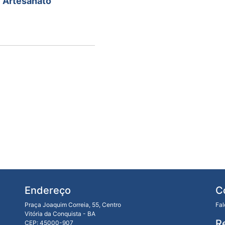
 Artesanato
Endereço
C
Praça Joaquim Correia, 55, Centro
Fa
Vitória da Conquista - BA
R
CEP: 45000-907