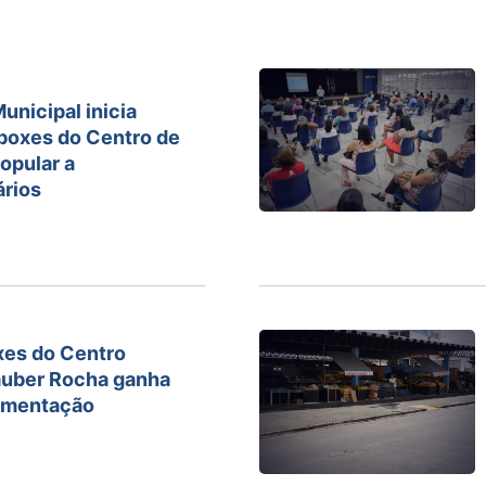
unicipal inicia
boxes do Centro de
opular a
ários
xes do Centro
auber Rocha ganha
amentação