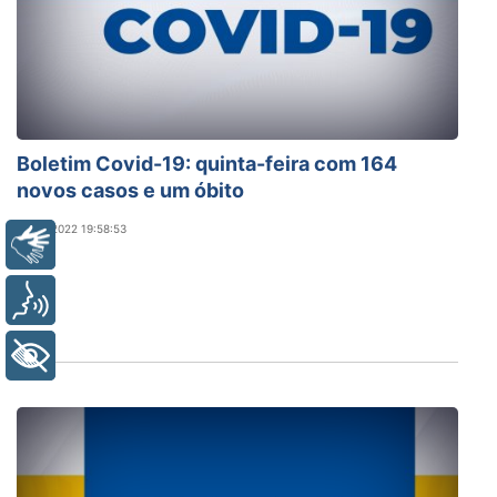
Boletim Covid-19: quinta-feira com 164
novos casos e um óbito
21/07/2022 19:58:53
Libras
Voz
+ Acessibilidade