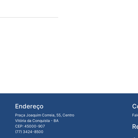
Endereço
C
Praça Joaquim Correia, 55, Centro
Fa
Vitória da Conquista - BA
R
CEP: 45000-907
(77) 3424-8500