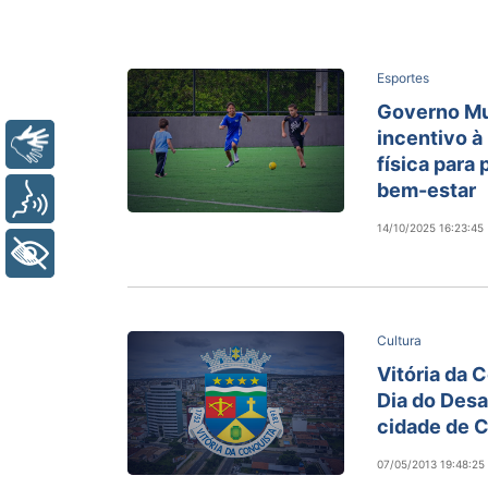
Esportes
Governo Mun
incentivo à
Libras
física para
bem-estar
Voz
14/10/2025 16:23:45
+ Acessibilidade
Cultura
Vitória da 
Dia do Desa
cidade de 
07/05/2013 19:48:25