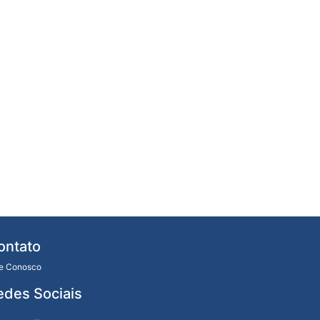
ontato
le Conosco
edes Sociais