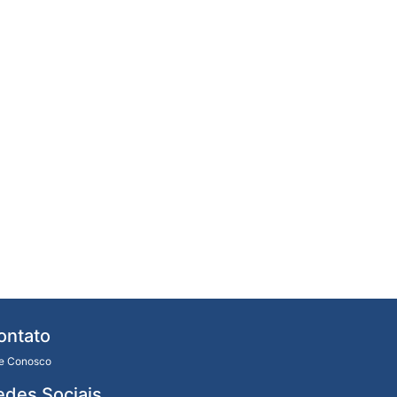
ontato
le Conosco
edes Sociais