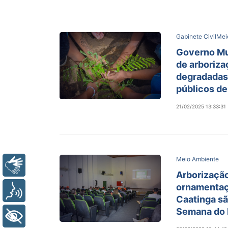
Gabinete Civil
Mei
Governo Mun
de arboriza
degradadas
públicos de
21/02/2025 13:33:31
Meio Ambiente
Libras
Arborização
ornamentaç
Voz
Caatinga sã
Semana do 
+ Acessibilidade