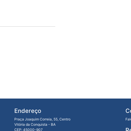
Endereço
C
Praça Joaquim Correia, 55, Centro
Fa
Vitória da Conquista - BA
R
CEP: 45000-907