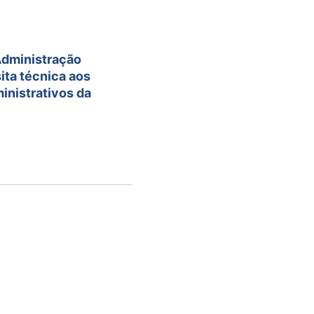
Administração
sita técnica aos
inistrativos da