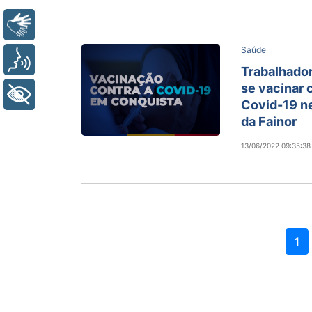
Libras
Saúde
Voz
Trabalhado
se vacinar 
+ Acessibilidade
Covid-19 ne
da Fainor
13/06/2022 09:35:38
1