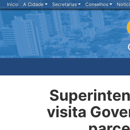
Início
A Cidade
Secretarias
Conselhos
Notíc
Superinten
visita Gove
parce