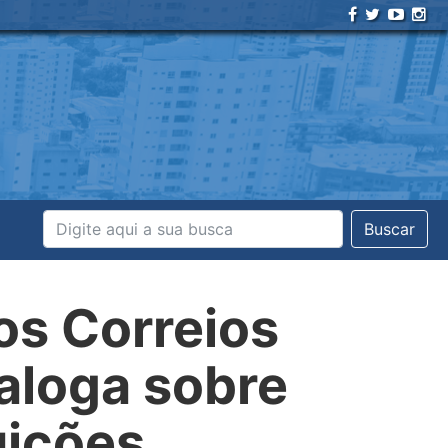
Buscar
os Correios
ialoga sobre
uições