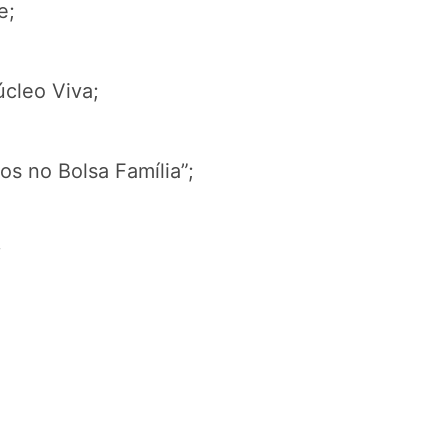
e;
cleo Viva;
os no Bolsa Família”;
;