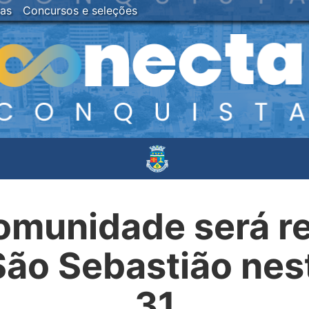
ias
Concursos e seleções
omunidade será re
 São Sebastião ne
31