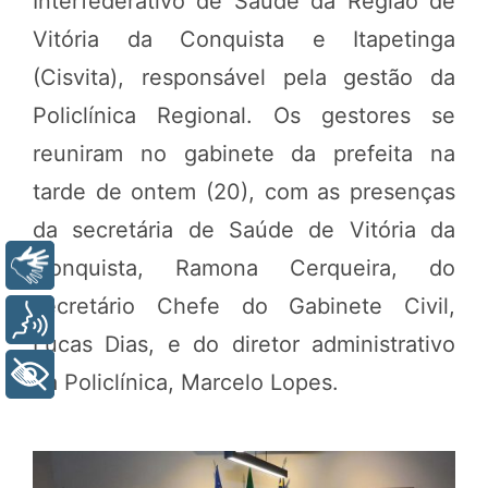
Interfederativo de Saúde da Região de
Vitória da Conquista e Itapetinga
(Cisvita), responsável pela gestão da
Policlínica Regional. Os gestores se
reuniram no gabinete da prefeita na
tarde de ontem (20), com as presenças
da secretária de Saúde de Vitória da
Conquista, Ramona Cerqueira, do
Libras
secretário Chefe do Gabinete Civil,
Voz
Lucas Dias, e do diretor administrativo
+ Acessibilidade
da Policlínica, Marcelo Lopes.