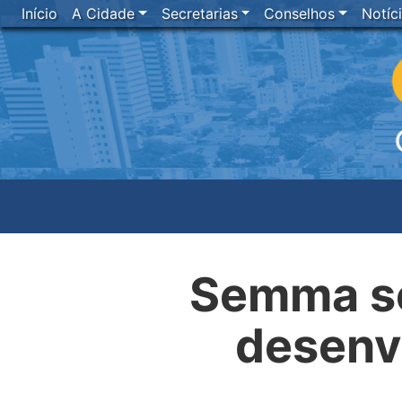
Início
A Cidade
Secretarias
Conselhos
Notíc
Semma sen
desenv