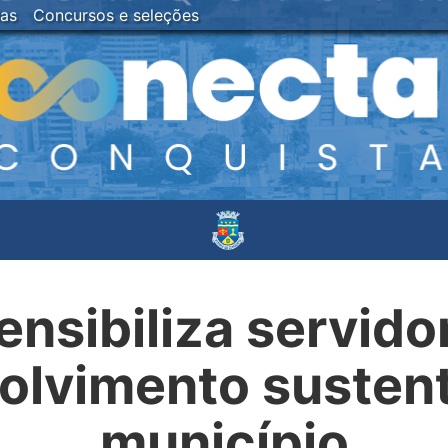
ias
Concursos e seleções
sibiliza servido
olvimento sustent
município