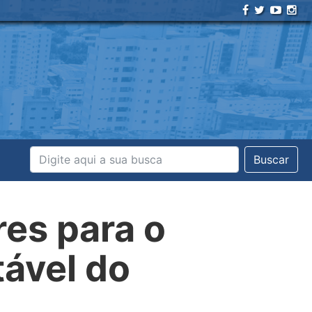
Buscar
res para o
ável do