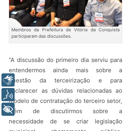
Membros da Prefeitura de Vitória da Conquista
participaram das discussões.
“A discussão do primeiro dia serviu para
entendermos ainda mais sobre a
questão da terceirização e para
Libras
esclarecer as dúvidas relacionadas ao
Voz
modelo de contratação do terceiro setor,
+ Acessibilidade
além de discutirmos sobre a
necessidade de se criar legislação