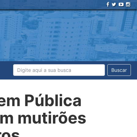
Buscar
dem Pública
om mutirões
ros