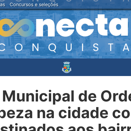
ias
Concursos e seleções
 Municipal de Or
mpeza na cidade c
stinados aos bair