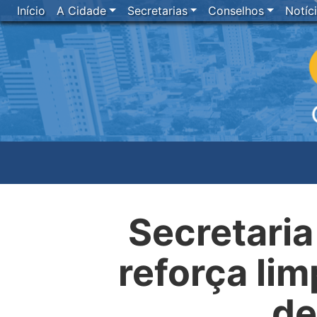
Início
A Cidade
Secretarias
Conselhos
Notíc
Secretaria
reforça li
de