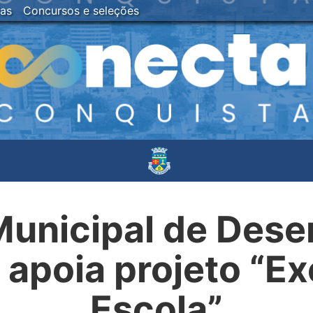
ias
Concursos e seleções
Municipal de Des
apoia projeto “Ex
Escola”