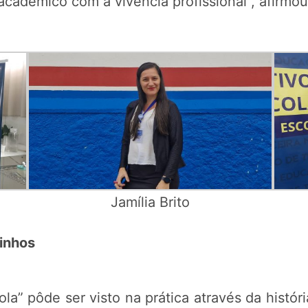
adêmico com a vivência profissional”, afirmou
Jamília Brito
inhos
la” pôde ser visto na prática através da histór