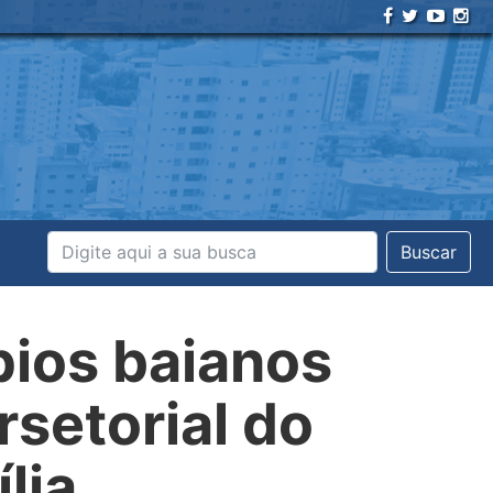
Buscar
pios baianos
rsetorial do
lia