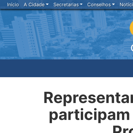
Início
A Cidade
Secretarias
Conselhos
Notíc
Representan
participam 
Pr