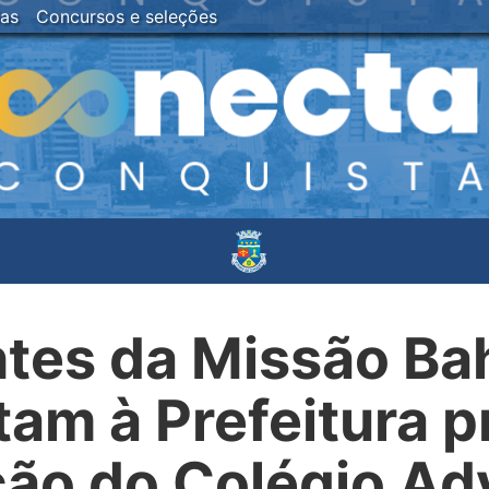
ias
Concursos e seleções
tes da Missão Ba
am à Prefeitura p
ão do Colégio Ad