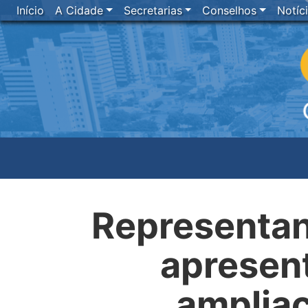
Início
A Cidade
Secretarias
Conselhos
Notíc
Representan
apresent
ampliaç