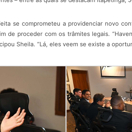
ntes – entre as quais se destacam Itapetinga, 
efeita se comprometeu a providenciar novo con
im de proceder com os trâmites legais. “Havend
pou Sheila. “Lá, eles veem se existe a oportun