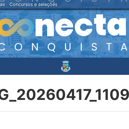
ias
Concursos e seleções
G_20260417_110