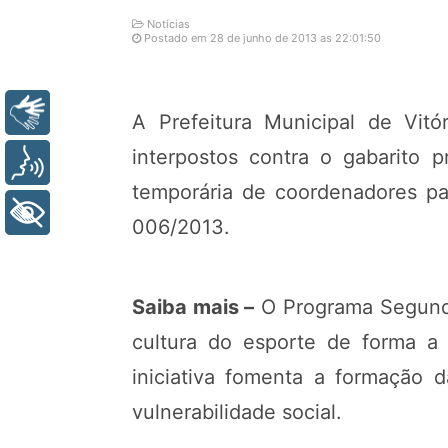
Notícias
Postado em 28 de junho de 2013 as 22:01:50
Libras
A Prefeitura Municipal de Vitó
interpostos contra o gabarito p
Voz
temporária de coordenadores pa
+ Acessibilidade
006/2013.
Saiba mais –
O Programa Segundo
cultura do esporte de forma a 
iniciativa fomenta a formação d
vulnerabilidade social.