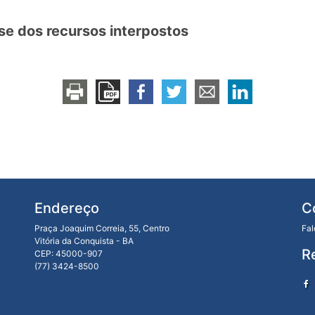
ise dos recursos interpostos
Endereço
C
Praça Joaquim Correia, 55, Centro
Fa
Vitória da Conquista - BA
R
CEP: 45000-907
(77) 3424-8500