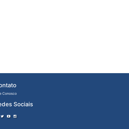
ontato
le Conosco
edes Sociais