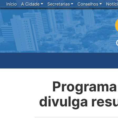
Início
A Cidade
Secretarias
Conselhos
Notíc
Programa
divulga res