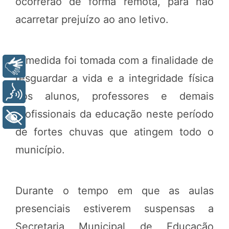
ocorrerão de forma remota, para não
acarretar prejuízo ao ano letivo.
A medida foi tomada com a finalidade de
Libras
resguardar a vida e a integridade física
Voz
dos alunos, professores e demais
profissionais da educação neste período
+ Acessibilidade
de fortes chuvas que atingem todo o
município.
Durante o tempo em que as aulas
presenciais estiverem suspensas a
Secretaria Municipal de Educação