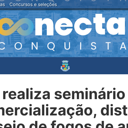
ias
Concursos e seleções
 realiza seminári
ercialização, dist
io de fogos de ar