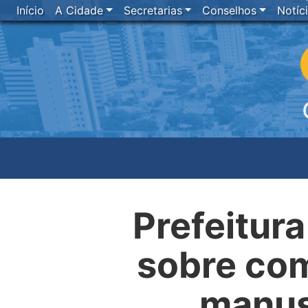
Início
A Cidade
Secretarias
Conselhos
Notíc
Prefeitura
sobre com
manuse