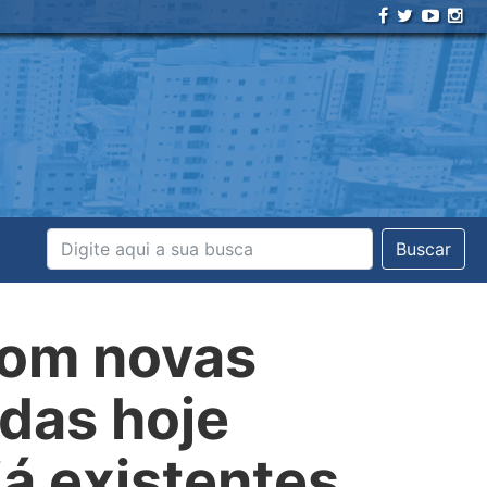
Buscar
com novas
adas hoje
á existentes