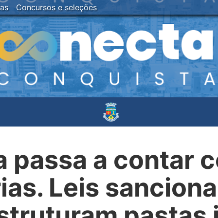
ias
Concursos e seleções
ra passa a contar 
ias. Leis sancion
truturam pastas j