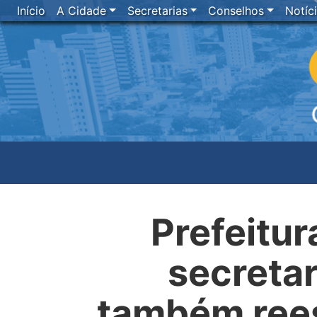
Início
A Cidade
Secretarias
Conselhos
Notíc
Prefeitu
secretar
também rees