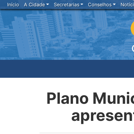
Início
A Cidade
Secretarias
Conselhos
Notíc
Plano Muni
apresen