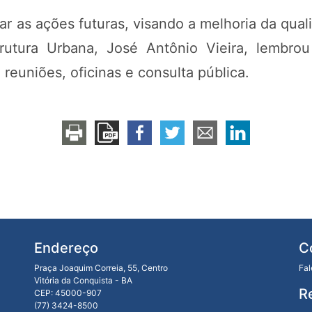
r as ações futuras, visando a melhoria da qual
strutura Urbana, José Antônio Vieira, lembro
 reuniões, oficinas e consulta pública.
Endereço
C
Praça Joaquim Correia, 55, Centro
Fa
Vitória da Conquista - BA
R
CEP: 45000-907
(77) 3424-8500