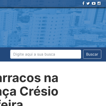
Buscar
arracos na
aça Crésio
eira