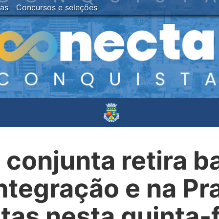
ias
Concursos e seleções
conjunta retira b
ntegração e na Pr
tas nesta quinta-f