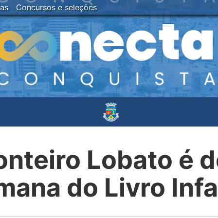
ias
Concursos e seleções
nteiro Lobato é 
ana do Livro Infa