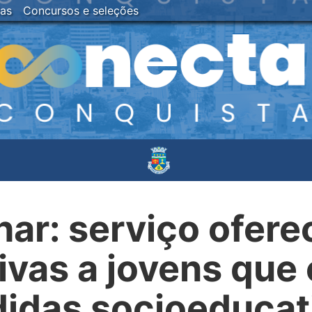
ias
Concursos e seleções
har: serviço ofere
ivas a jovens qu
idas socioeducat