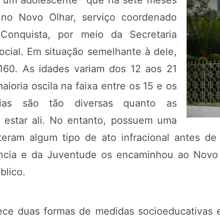
or um adolescente* que há sete meses
 no Novo Olhar, serviço coordenado
 Conquista, por meio da Secretaria
cial. Em situação semelhante à dele,
160. As idades variam dos 12 aos 21
ioria oscila na faixa entre os 15 e os
ias são tão diversas quanto as
a estar ali. No entanto, possuem uma
eram algum tipo de ato infracional antes d
ância e da Juventude os encaminhou ao Novo
blico.
ece duas formas de medidas socioeducativas e