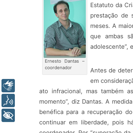
Estatuto da Cr
prestação de 
meses. A maio
que ambas são
adolescente”, 
Ernesto Dantas –
coordenador
Antes de deter
em consideraçã
Libras
ato infracional, mas também as
Voz
momento”, diz Dantas. A medida
benéfica para a recuperação do
+ Acessibilidade
continuar em liberdade, pois há
coordenador. Por “superação da 