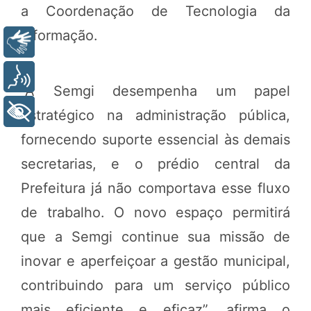
a Coordenação de Tecnologia da
Informação.
Libras
Voz
“A Semgi desempenha um papel
+ Acessibilidade
estratégico na administração pública,
fornecendo suporte essencial às demais
secretarias, e o prédio central da
Prefeitura já não comportava esse fluxo
de trabalho. O novo espaço permitirá
que a Semgi continue sua missão de
inovar e aperfeiçoar a gestão municipal,
contribuindo para um serviço público
mais eficiente e eficaz”, afirma o