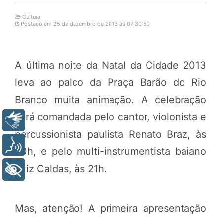
Cultura
Postado em 25 de dezembro de 2013 as 07:30:50
A última noite da Natal da Cidade 2013
leva ao palco da Praça Barão do Rio
Branco muita animação. A celebração
será comandada pelo cantor, violonista e
Libras
percussionista paulista Renato Braz, às
Voz
20h, e pelo multi-instrumentista baiano
Luiz Caldas, às 21h.
+ Acessibilidade
Mas, atenção! A primeira apresentação