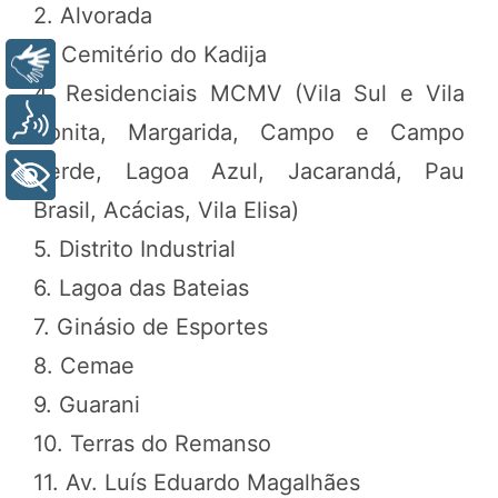
2. Alvorada
3. Cemitério do Kadija
Libras
4. Residenciais MCMV (Vila Sul e Vila
Voz
Bonita, Margarida, Campo e Campo
Verde, Lagoa Azul, Jacarandá, Pau
+ Acessibilidade
Brasil, Acácias, Vila Elisa)
5. Distrito Industrial
6. Lagoa das Bateias
7. Ginásio de Esportes
8. Cemae
9. Guarani
10. Terras do Remanso
11. Av. Luís Eduardo Magalhães