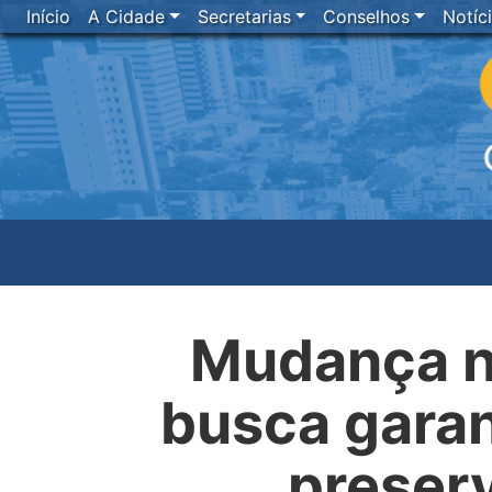
Início
A Cidade
Secretarias
Conselhos
Notíc
Mudança n
busca garan
preserv