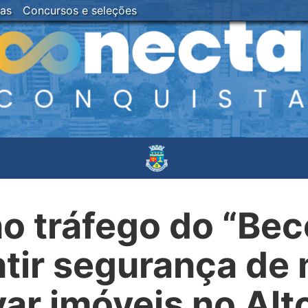
ias
Concursos e seleções
o tráfego do “Bec
tir segurança de
ar imóveis no Al