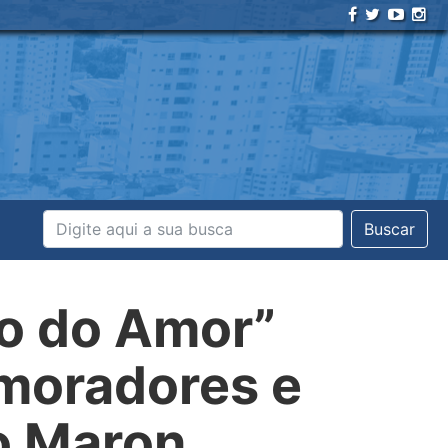
Buscar
o do Amor”
 moradores e
to Maron