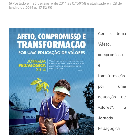
Postado em 22 de janeiro de 2014 as 07:59:58 e atualizado em 28 de
janeiro de 2014 as 17:52:59
Com o tema
“Afeto,
compromisso
e
transformação
por uma
educação de
valores”, a
Jornada
Pedagógica