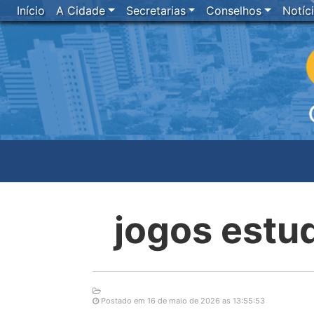
Início
A Cidade
Secretarias
Conselhos
Notíc
jogos est
Postado em 16 de maio de 2026 as 13:55:53