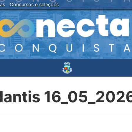
ias
Concursos e seleções
udantis 16_05_20