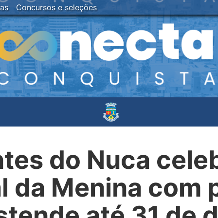
ias
Concursos e seleções
ntes do Nuca cele
al da Menina com
stende até 31 de