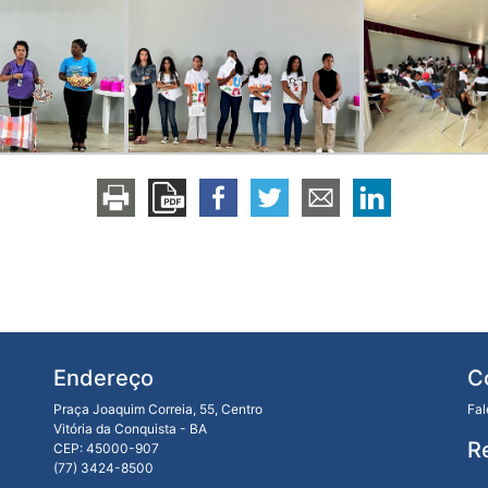
Endereço
C
Praça Joaquim Correia, 55, Centro
Fa
Vitória da Conquista - BA
R
CEP: 45000-907
(77) 3424-8500