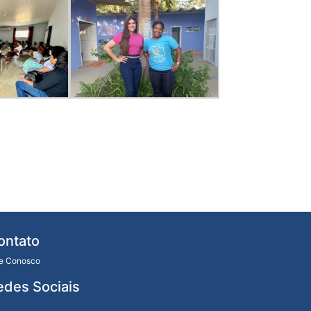
ontato
le Conosco
edes Sociais