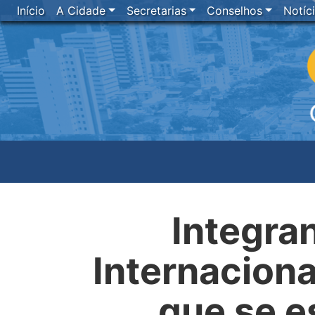
Início
A Cidade
Secretarias
Conselhos
Notíc
Integra
Internacion
que se e