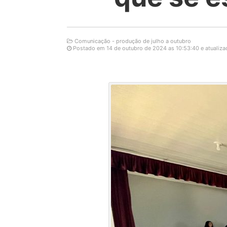
Comunicação - produção de julho a outubro
Postado em 14 de outubro de 2024 as 10:53:40 e atualiza