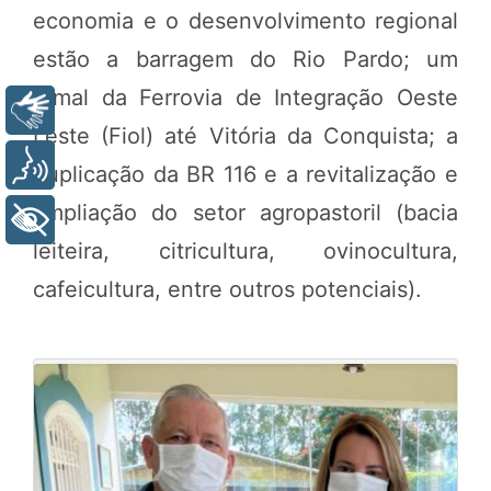
economia e o desenvolvimento regional
estão a barragem do Rio Pardo; um
ramal da Ferrovia de Integração Oeste
Libras
Leste (Fiol) até Vitória da Conquista; a
Voz
duplicação da BR 116 e a revitalização e
ampliação do setor agropastoril (bacia
+ Acessibilidade
leiteira, citricultura, ovinocultura,
cafeicultura, entre outros potenciais).