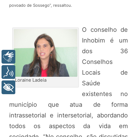
povoado de Sossego”, ressaltou.
O conselho de
Inhobim é um
dos 36
Libras
Conselhos
Locais de
Voz
Loraine Ladeia
Saúde
+ Acessibilidade
existentes no
município que atua de forma
intrassetorial e intersetorial, abordando
todos os aspectos da vida em
sociedade. “No conselho, são discutidas