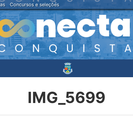
ias
Concursos e seleções
IMG_5699