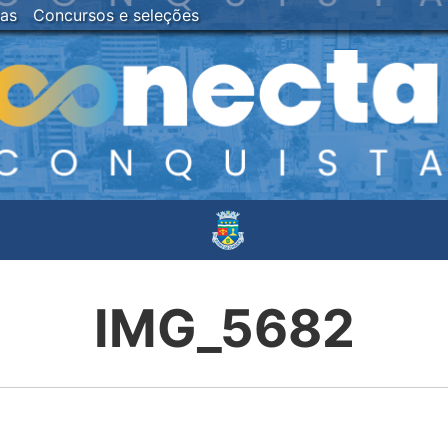
ias
Concursos e seleções
IMG_5682