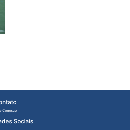
ontato
le Conosco
edes Sociais