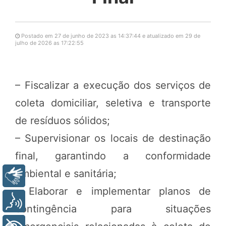
Postado em 27 de junho de 2023 as 14:37:44 e atualizado em 29 de
julho de 2026 as 17:22:55
– Fiscalizar a execução dos serviços de
coleta domiciliar, seletiva e transporte
de resíduos sólidos;
– Supervisionar os locais de destinação
final, garantindo a conformidade
ambiental e sanitária;
Libras
– Elaborar e implementar planos de
Voz
contingência para situações