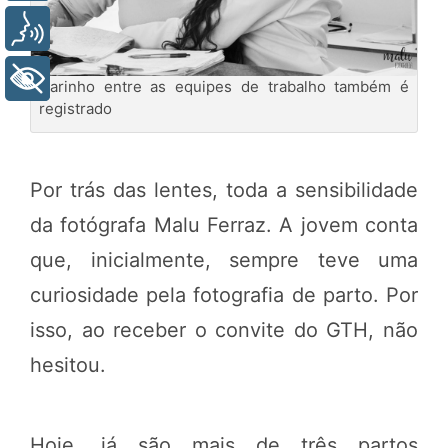
Voz
+ Acessibilidade
Carinho entre as equipes de trabalho também é
registrado
Por trás das lentes, toda a sensibilidade
da fotógrafa Malu Ferraz. A jovem conta
que, inicialmente, sempre teve uma
curiosidade pela fotografia de parto. Por
isso, ao receber o convite do GTH, não
hesitou.
Hoje, já são mais de três partos