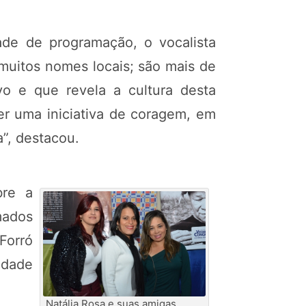
ade de programação, o vocalista
muitos nomes locais; são mais de
o e que revela a cultura desta
ser uma iniciativa de coragem, em
”, destacou.
bre a
mados
Forró
idade
Natália Rosa e suas amigas