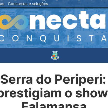
ias
Concursos e seleções
 Serra do Periperi:
prestigiam o show
Falamansa