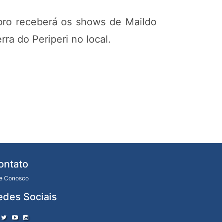
bro receberá os shows de Maildo
a do Periperi no local.
ontato
le Conosco
edes Sociais