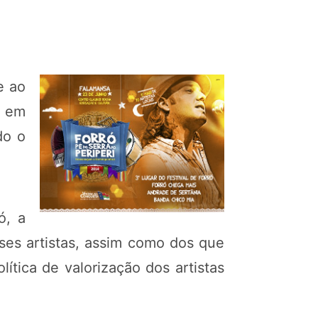
e ao
a em
do o
ó, a
ses artistas, assim como dos que
tica de valorização dos artistas