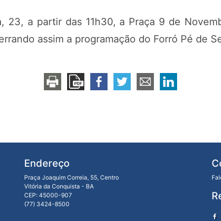
, 23, a partir das 11h30, a Praça 9 de Novem
rrando assim a programação do Forró Pé de Serr
Endereço
C
Praça Joaquim Correia, 55, Centro
Fa
Vitória da Conquista - BA
R
CEP: 45000-907
(77) 3424-8500