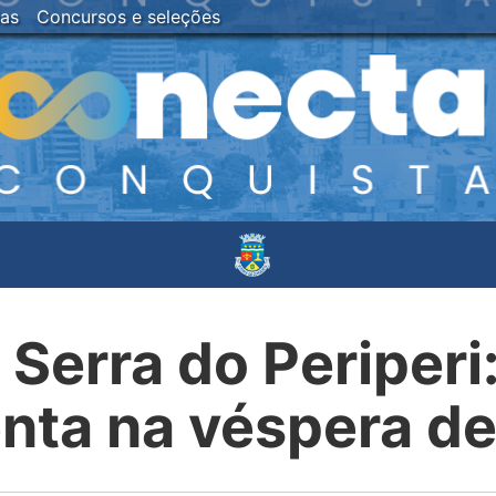
ias
Concursos e seleções
 Serra do Periper
nta na véspera d