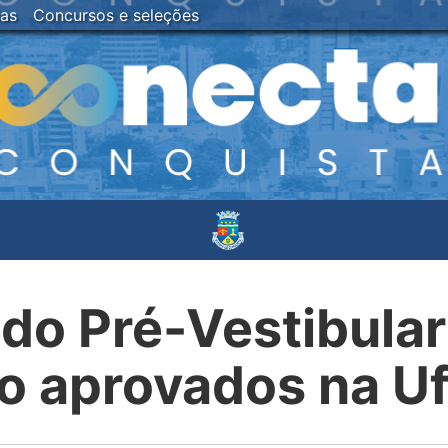
ias
Concursos e seleções
do Pré-Vestibula
o aprovados na U