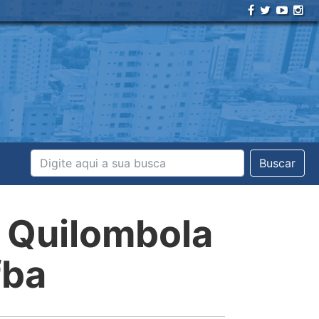
Buscar
r Quilombola
fba