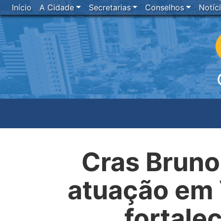
Início
A Cidade
Secretarias
Conselhos
Notíc
Cras Bruno
atuação em 
fortale