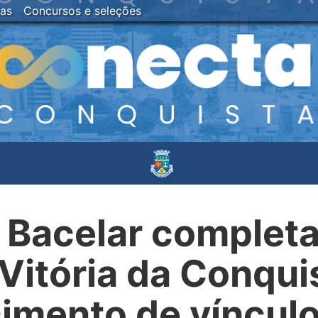
ias
Concursos e seleções
 Bacelar completa
Vitória da Conquis
cimento de víncul